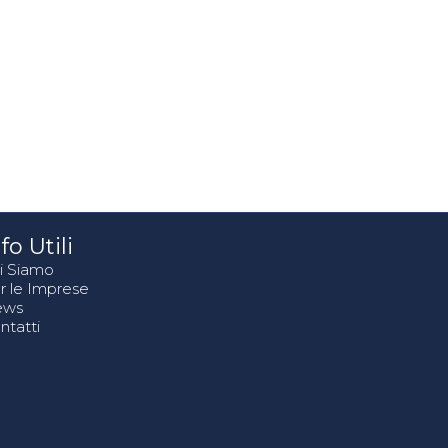
fo Utili
i Siamo
r le Imprese
ews
ntatti