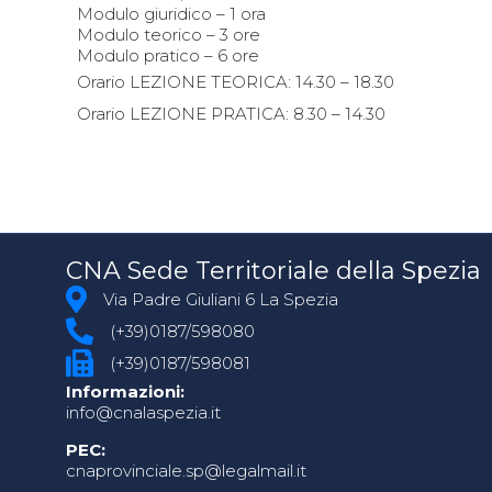
Modulo giuridico – 1 ora
Modulo teorico – 3 ore
Modulo pratico – 6 ore
Orario LEZIONE TEORICA: 14.30 – 18.30
Orario LEZIONE PRATICA: 8.30 – 14.30
CNA Sede Territoriale della Spezia
Via Padre Giuliani 6 La Spezia
(+39)0187/598080
(+39)0187/598081
Informazioni:
info@cnalaspezia.it
PEC:
cnaprovinciale.sp@legalmail.it