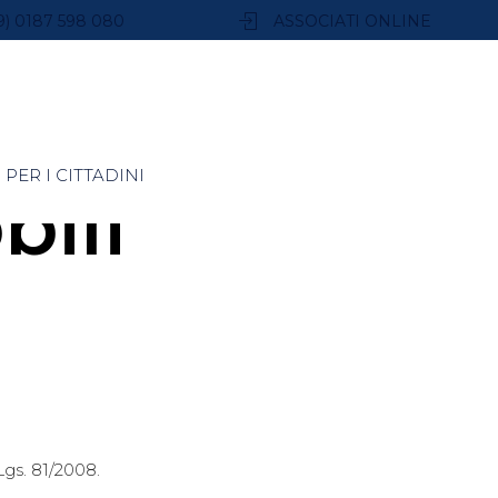
9) 0187 598 080
ASSOCIATI ONLINE
PER I CITTADINI
bili
Lgs. 81/2008.