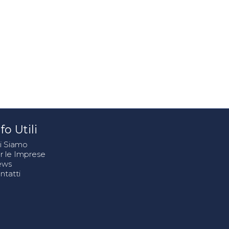
fo Utili
i Siamo
r le Imprese
ews
ntatti