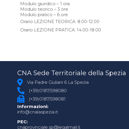
Modulo giuridico – 1 ora
Modulo teorico – 3 ore
Modulo pratico – 6 ore
Orario LEZIONE TEORICA: 8.00-12.00
Orario LEZIONE PRATICA: 14.00-18.00
CNA Sede Territoriale della Spezia
Via Padre Giuliani 6 La Spezia
(+39)0187/598080
(+39)0187/598081
Informazioni:
info@cnalaspezia.it
PEC:
cnaprovinciale.sp@legalmail.it