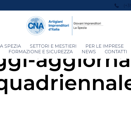
(+3
Skip
A SPEZIA
SETTORI E MESTIERI
PER LE IMPRESE
ggi-aggiorn
to
FORMAZIONE E SICUREZZA
NEWS
CONTATTI
content
quadriennal