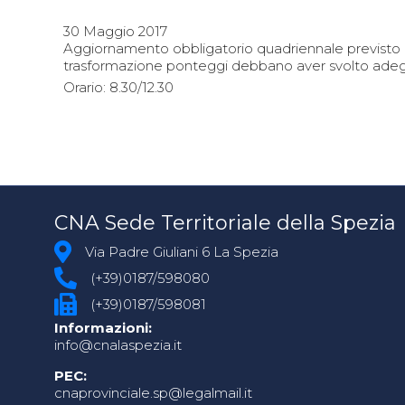
30 Maggio 2017
Aggiornamento obbligatorio quadriennale previsto 
trasformazione ponteggi debbano aver svolto ade
Orario: 8.30/12.30
CNA Sede Territoriale della Spezia
Via Padre Giuliani 6 La Spezia
(+39)0187/598080
(+39)0187/598081
Informazioni:
info@cnalaspezia.it
PEC:
cnaprovinciale.sp@legalmail.it