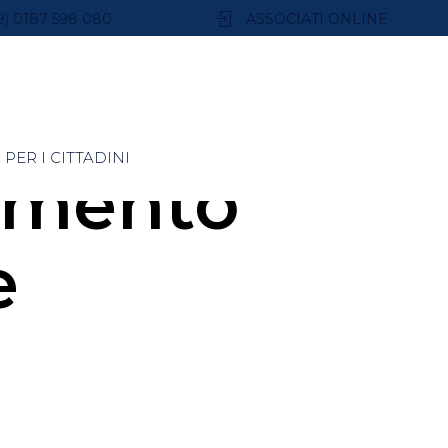
9) 0187 598 080
ASSOCIATI ONLINE
PER I CITTADINI
amento
e