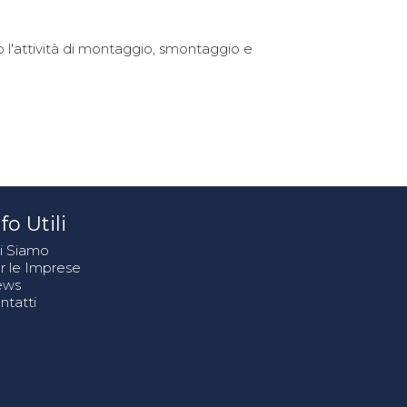
l'attività di montaggio, smontaggio e
fo Utili
i Siamo
r le Imprese
ews
ntatti