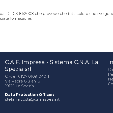
dal D.LGS 81/2008 che prevede che tutti coloro che svolgono 
guata formazione.
C.A.F. Impresa - Sistema C.N.A. La
In
Spezia srl
Ch
Pe
C.F. e P. IVA 01091040111
N
Via Padre Giuliani 6
Co
19125 La Spezia
Data Protection Officer:
stefania.costa@cnalaspezia.it