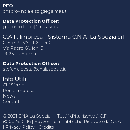
PEC:
cnaprovinciale.sp@legalmail.it
Data Protection Officer:
giacomo.fiore@cnalaspezia.it
C.A.F. Impresa - Sistema C.N.A. La Spezia srl
C.F. e P. IVA 01091040111
Via Padre Giuliani 6
19125 La Spezia
Data Protection Officer:
stefania.costa@cnalaspezia.it
Info Utili
Chi Siamo
Per le Imprese
News
Contatti
© 2021 CNA La Spezia — Tutti i diritti riservati. C.F.
80002920116 |
Sovvenzioni Pubbliche Ricevute da CNA
|
Privacy Policy
|
Credits