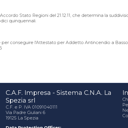
 l'Accordo Stato Regioni del 21.12.11, che determina la suddiv
ici quinquennali.
e per conseguire l'Attestato per Addetto Antincendio a Basso
6
C.A.F. Impresa - Sistema C.N.A. La
In
Spezia srl
Ch
Pe
C.F. e P. IVA 01091040111
N
Via Padre Giuliani 6
Co
19125 La Spezia
Data Protection Officer: