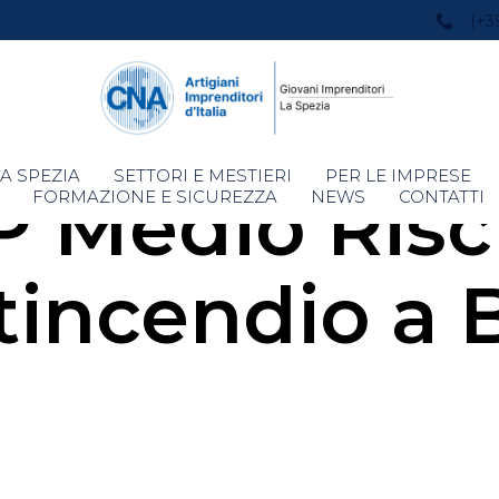
(+3
Skip
A SPEZIA
SETTORI E MESTIERI
PER LE IMPRESE
 Medio Risc
to
FORMAZIONE E SICUREZZA
NEWS
CONTATTI
content
tincendio a B