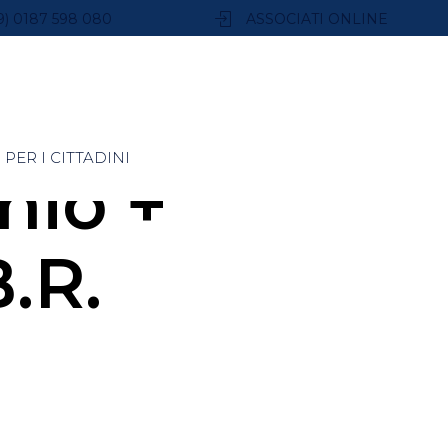
9) 0187 598 080
ASSOCIATI ONLINE
PER I CITTADINI
hio +
.R.