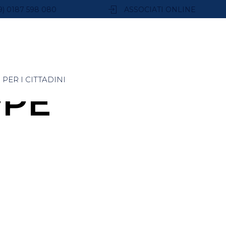
9) 0187 598 080
ASSOCIATI ONLINE
PER I CITTADINI
PPE