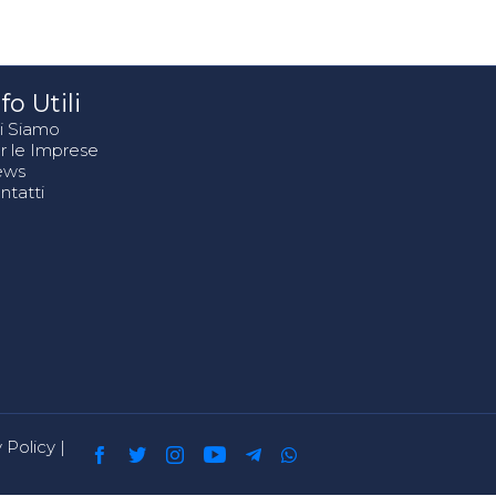
fo Utili
i Siamo
r le Imprese
ews
ntatti
 Policy
|