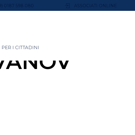
9) 0187 598 080
ASSOCIATI ONLINE
PER I CITTADINI
IVANOV