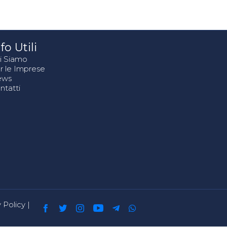
fo Utili
i Siamo
r le Imprese
ews
ntatti
 Policy
|