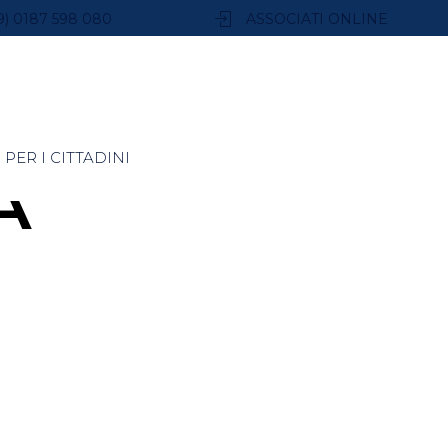
9) 0187 598 080
ASSOCIATI ONLINE
PER I CITTADINI
A