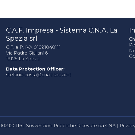
C.A.F. Impresa - Sistema C.N.A. La
In
Spezia srl
Ch
Pe
C.F. e P. IVA 01091040111
N
Via Padre Giuliani 6
Co
19125 La Spezia
Data Protection Officer:
stefania.costa@cnalaspezia.it
80002920116 |
Sovvenzioni Pubbliche Ricevute da CNA
|
Privacy