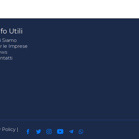
fo Utili
i Siamo
r le Imprese
ews
ntatti
 Policy
|