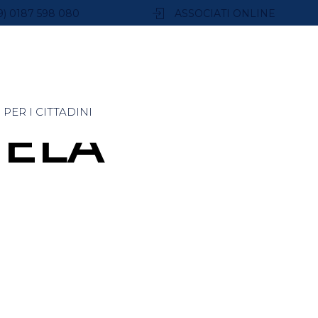
9) 0187 598 080
ASSOCIATI ONLINE
PER I CITTADINI
UELA