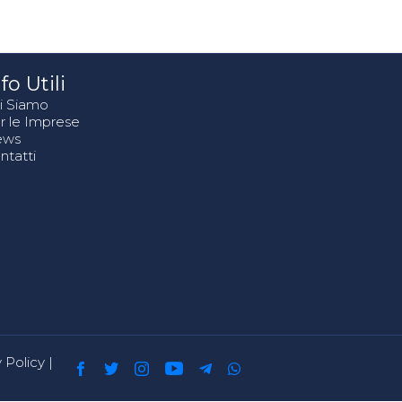
fo Utili
i Siamo
r le Imprese
ews
ntatti
 Policy
|