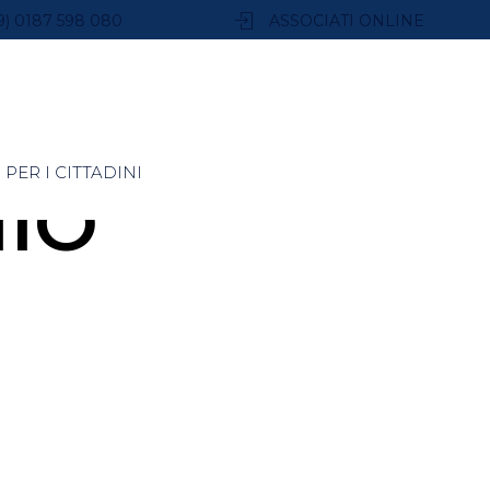
9) 0187 598 080
ASSOCIATI ONLINE
PER I CITTADINI
IO