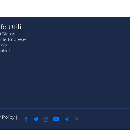
fo Utili
i Siamo
r le Imprese
ews
ntatti
 Policy
|