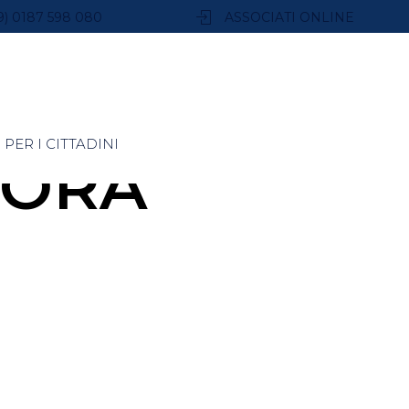
9) 0187 598 080
ASSOCIATI ONLINE
PER I CITTADINI
TORA