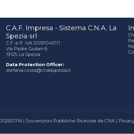
C.A.F. Impresa - Sistema C.N.A. La
In
Spezia srl
Ch
Pe
C.F. e P. IVA 01091040111
N
Via Padre Giuliani 6
Co
19125 La Spezia
Data Protection Officer:
stefania.costa@cnalaspezia.it
80002920116 |
Sovvenzioni Pubbliche Ricevute da CNA
|
Privacy