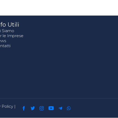
fo Utili
i Siamo
r le Imprese
ews
ntatti
 Policy
|