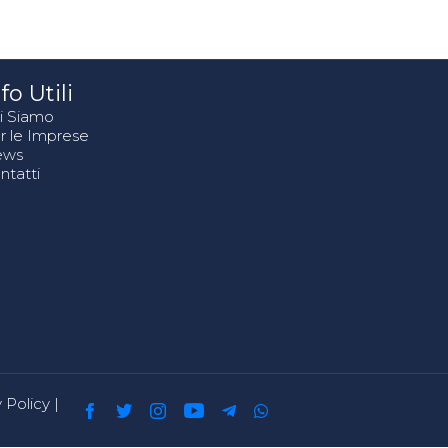
fo Utili
i Siamo
r le Imprese
ews
ntatti
 Policy
|