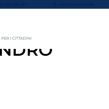
9) 0187 598 080
ASSOCIATI ONLINE
PER I CITTADINI
ANDRO