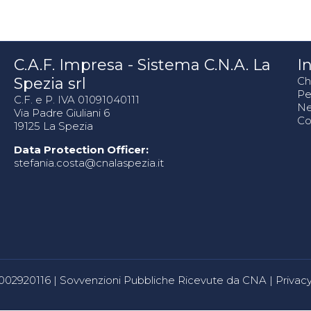
C.A.F. Impresa - Sistema C.N.A. La
In
Spezia srl
Ch
Pe
C.F. e P. IVA 01091040111
N
Via Padre Giuliani 6
Co
19125 La Spezia
Data Protection Officer:
stefania.costa@cnalaspezia.it
80002920116 |
Sovvenzioni Pubbliche Ricevute da CNA
|
Privacy