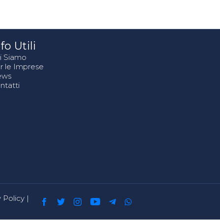
fo Utili
i Siamo
r le Imprese
ews
ntatti
 Policy
|