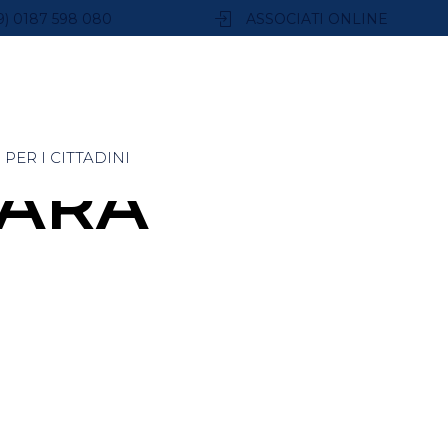
9) 0187 598 080
ASSOCIATI ONLINE
PER I CITTADINI
SARA