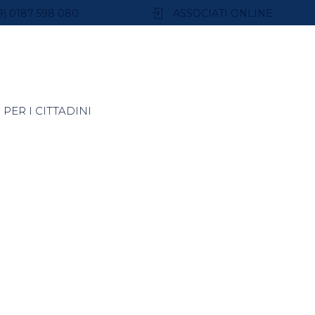
9) 0187 598 080
ASSOCIATI ONLINE
PER I CITTADINI