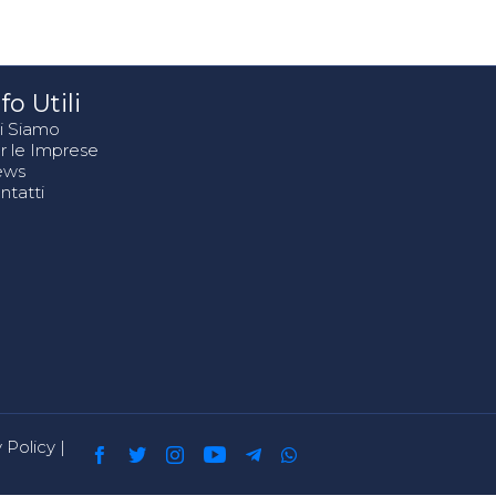
fo Utili
i Siamo
r le Imprese
ews
ntatti
 Policy
|