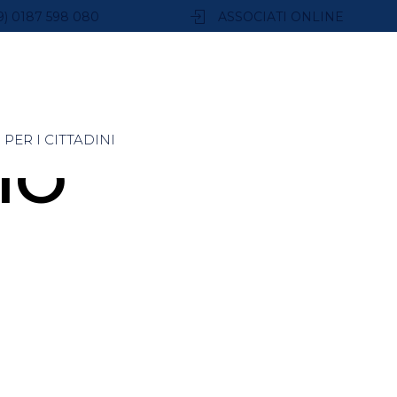
9) 0187 598 080
ASSOCIATI ONLINE
PER I CITTADINI
IO