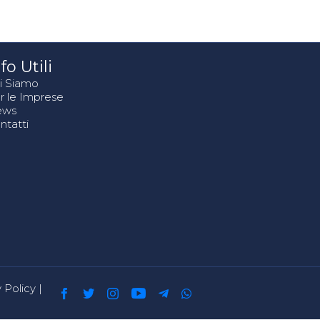
fo Utili
i Siamo
r le Imprese
ews
ntatti
 Policy
|