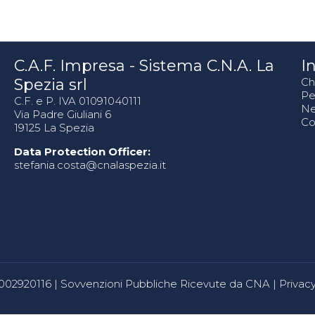
C.A.F. Impresa - Sistema C.N.A. La
In
Spezia srl
Ch
Pe
C.F. e P. IVA 01091040111
N
Via Padre Giuliani 6
Co
19125 La Spezia
Data Protection Officer:
stefania.costa@cnalaspezia.it
80002920116 |
Sovvenzioni Pubbliche Ricevute da CNA
|
Privacy