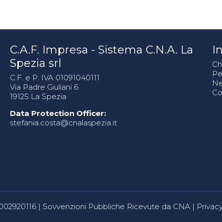
C.A.F. Impresa - Sistema C.N.A. La
In
Spezia srl
Ch
Pe
C.F. e P. IVA 01091040111
N
Via Padre Giuliani 6
Co
19125 La Spezia
Data Protection Officer:
stefania.costa@cnalaspezia.it
80002920116 |
Sovvenzioni Pubbliche Ricevute da CNA
|
Privacy