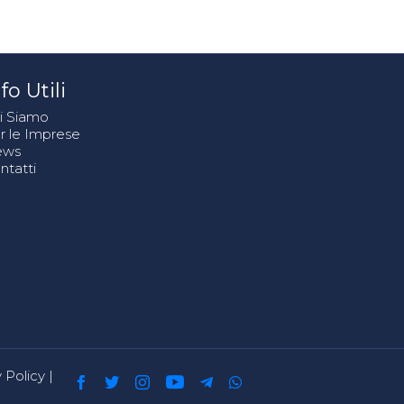
fo Utili
i Siamo
r le Imprese
ews
ntatti
 Policy
|