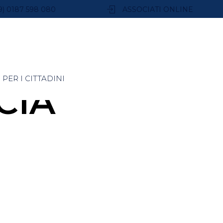
9) 0187 598 080
ASSOCIATI ONLINE
PER I CITTADINI
CIA