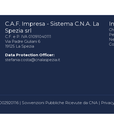
C.A.F. Impresa - Sistema C.N.A. La
In
Spezia srl
Ch
Pe
C.F. e P. IVA 01091040111
N
Via Padre Giuliani 6
Co
19125 La Spezia
Data Protection Officer:
stefania.costa@cnalaspezia.it
80002920116 |
Sovvenzioni Pubbliche Ricevute da CNA
|
Privacy