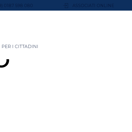
9) 0187 598 080
ASSOCIATI ONLINE
PER I CITTADINI
O