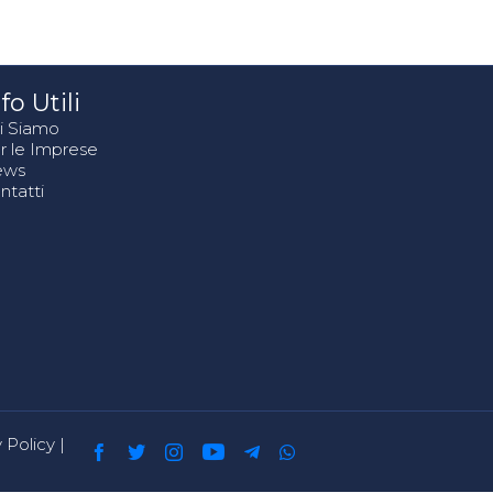
fo Utili
i Siamo
r le Imprese
ews
ntatti
 Policy
|