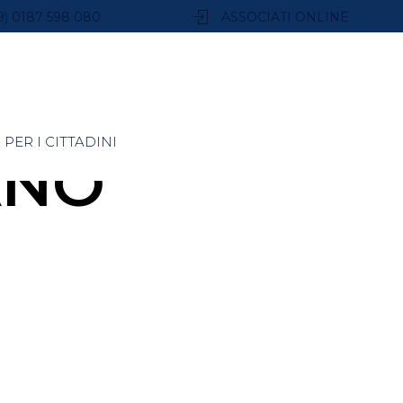
9) 0187 598 080
ASSOCIATI ONLINE
PER I CITTADINI
ANO