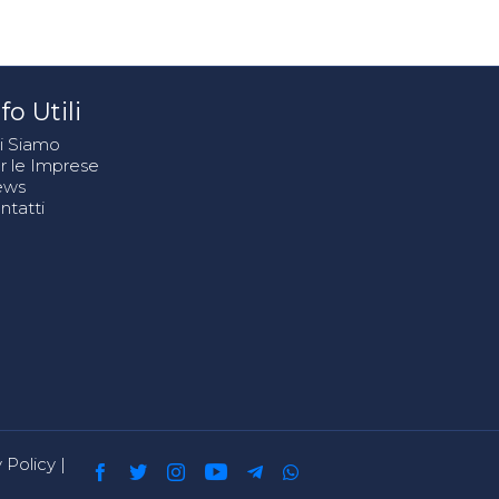
fo Utili
i Siamo
r le Imprese
ews
ntatti
 Policy
|