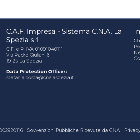
C.A.F. Impresa - Sistema C.N.A. La
In
Spezia srl
Ch
Pe
C.F. e P. IVA 01091040111
N
Via Padre Giuliani 6
Co
19125 La Spezia
Data Protection Officer:
stefania.costa@cnalaspezia.it
80002920116 |
Sovvenzioni Pubbliche Ricevute da CNA
|
Privacy