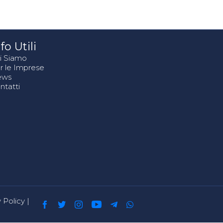
fo Utili
i Siamo
r le Imprese
ews
ntatti
 Policy
|