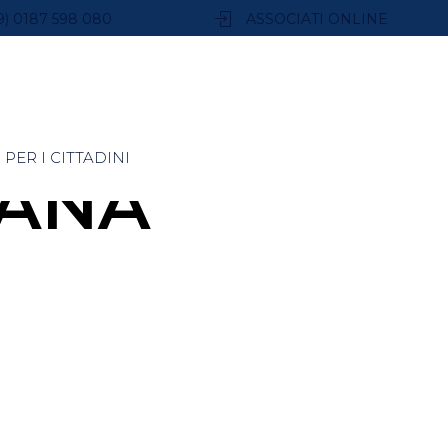
9) 0187 598 080
ASSOCIATI ONLINE
PER I CITTADINI
IANA