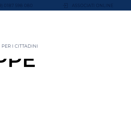
9) 0187 598 080
ASSOCIATI ONLINE
PER I CITTADINI
PPE