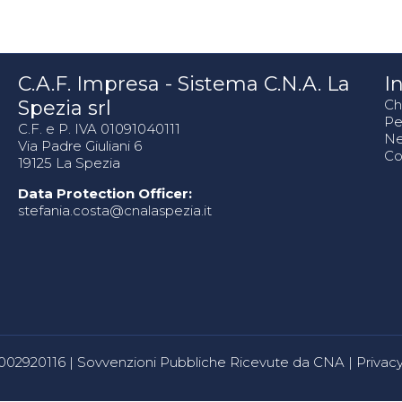
C.A.F. Impresa - Sistema C.N.A. La
In
Spezia srl
Ch
Pe
C.F. e P. IVA 01091040111
N
Via Padre Giuliani 6
Co
19125 La Spezia
Data Protection Officer:
stefania.costa@cnalaspezia.it
80002920116 |
Sovvenzioni Pubbliche Ricevute da CNA
|
Privacy