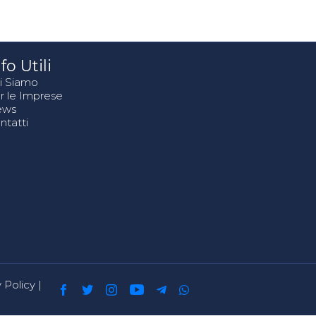
fo Utili
i Siamo
r le Imprese
ews
ntatti
 Policy
|