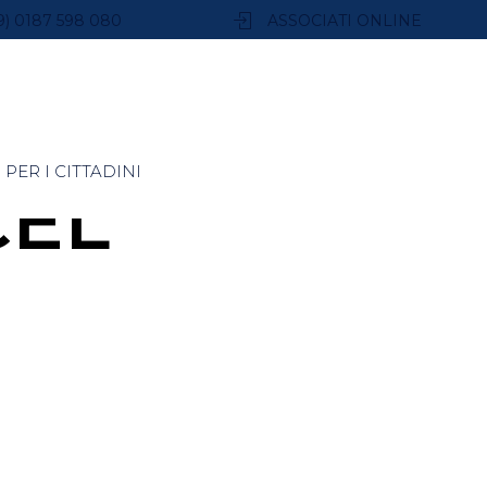
9) 0187 598 080
ASSOCIATI ONLINE
PER I CITTADINI
CEL