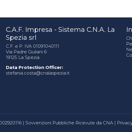
C.A.F. Impresa - Sistema C.N.A. La
In
Spezia srl
Ch
Pe
C.F. e P. IVA 01091040111
N
Via Padre Giuliani 6
Co
19125 La Spezia
Data Protection Officer:
stefania.costa@cnalaspezia.it
80002920116 |
Sovvenzioni Pubbliche Ricevute da CNA
|
Privacy