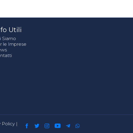
fo Utili
i Siamo
r le Imprese
ews
ntatti
 Policy
|