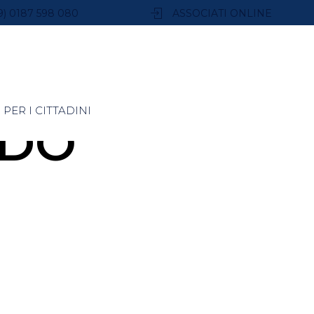
9) 0187 598 080
ASSOCIATI ONLINE
PER I CITTADINI
ADO