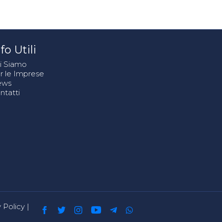
fo Utili
i Siamo
r le Imprese
ews
ntatti
 Policy
|