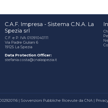
C.A.F. Impresa - Sistema C.N.A. La
In
Spezia srl
Ch
Pe
C.F. e P. IVA 01091040111
N
Via Padre Giuliani 6
Co
19125 La Spezia
Data Protection Officer:
stefania.costa@cnalaspezia.it
80002920116 |
Sovvenzioni Pubbliche Ricevute da CNA
|
Privacy