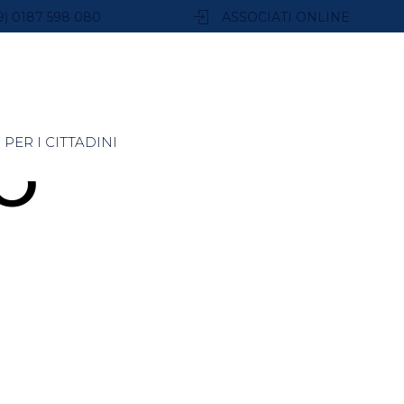
9) 0187 598 080
ASSOCIATI ONLINE
PER I CITTADINI
O