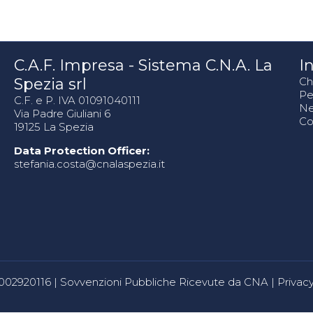
C.A.F. Impresa - Sistema C.N.A. La
In
Spezia srl
Ch
Pe
C.F. e P. IVA 01091040111
N
Via Padre Giuliani 6
Co
19125 La Spezia
Data Protection Officer:
stefania.costa@cnalaspezia.it
80002920116 |
Sovvenzioni Pubbliche Ricevute da CNA
|
Privacy