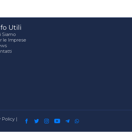
fo Utili
i Siamo
r le Imprese
ews
ntatti
 Policy
|