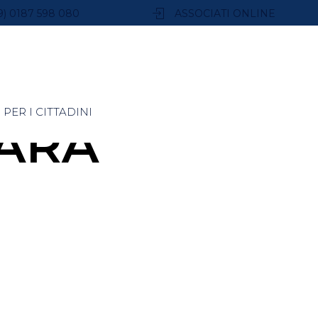
9) 0187 598 080
ASSOCIATI ONLINE
PER I CITTADINI
BARA