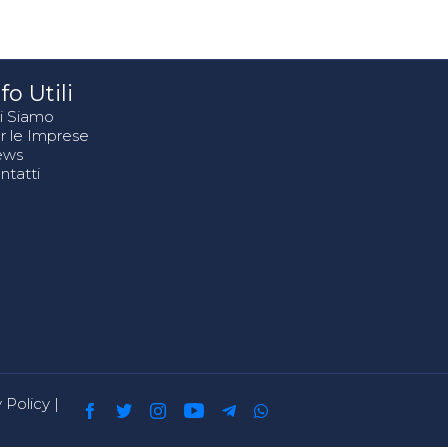
fo Utili
i Siamo
r le Imprese
ews
ntatti
 Policy
|