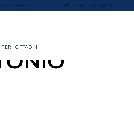
9) 0187 598 080
ASSOCIATI ONLINE
PER I CITTADINI
TONIO