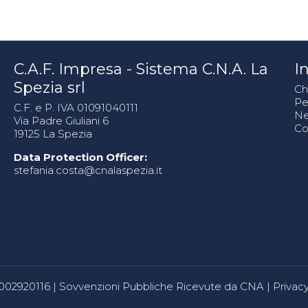
C.A.F. Impresa - Sistema C.N.A. La
In
Spezia srl
Ch
Pe
C.F. e P. IVA 01091040111
N
Via Padre Giuliani 6
Co
19125 La Spezia
Data Protection Officer:
stefania.costa@cnalaspezia.it
80002920116 |
Sovvenzioni Pubbliche Ricevute da CNA
|
Privacy