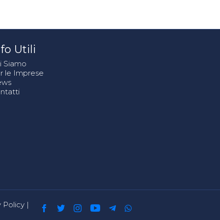
fo Utili
i Siamo
r le Imprese
ews
ntatti
 Policy
|