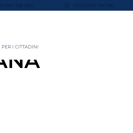
9) 0187 598 080
ASSOCIATI ONLINE
PER I CITTADINI
ANA