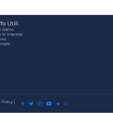
fo Utili
i Siamo
r le Imprese
ews
ntatti
 Policy
|