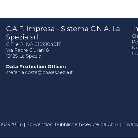
C.A.F. Impresa - Sistema C.N.A. La
In
Spezia srl
Ch
Pe
C.F. e P. IVA 01091040111
N
Via Padre Giuliani 6
Co
19125 La Spezia
Data Protection Officer:
stefania.costa@cnalaspezia.it
80002920116 |
Sovvenzioni Pubbliche Ricevute da CNA
|
Privacy