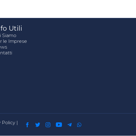
fo Utili
i Siamo
r le Imprese
ews
ntatti
 Policy
|