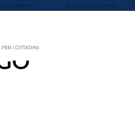
9) 0187 598 080
ASSOCIATI ONLINE
PER I CITTADINI
EGO