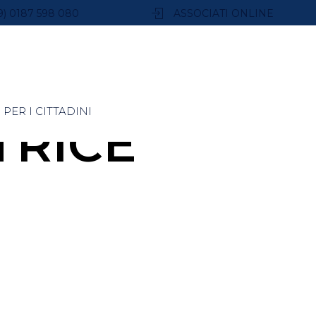
9) 0187 598 080
ASSOCIATI ONLINE
PER I CITTADINI
TRICE