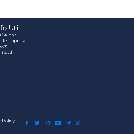
fo Utili
i Siamo
r le Imprese
ews
ntatti
 Policy
|