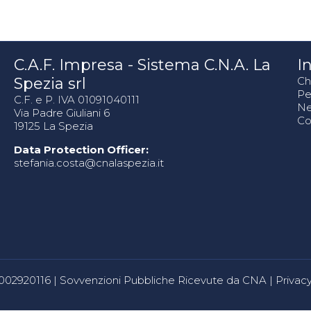
C.A.F. Impresa - Sistema C.N.A. La
In
Spezia srl
Ch
Pe
C.F. e P. IVA 01091040111
N
Via Padre Giuliani 6
Co
19125 La Spezia
Data Protection Officer:
stefania.costa@cnalaspezia.it
80002920116 |
Sovvenzioni Pubbliche Ricevute da CNA
|
Privacy