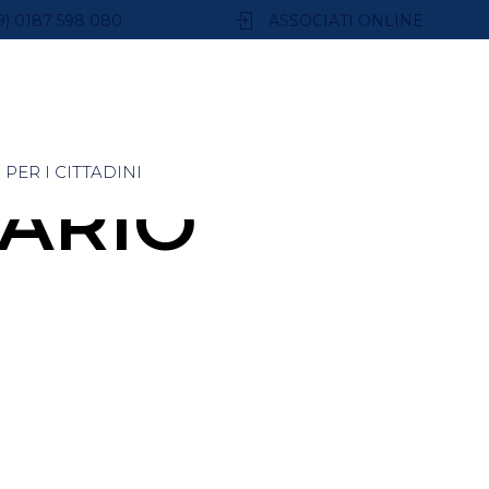
9) 0187 598 080
ASSOCIATI ONLINE
PER I CITTADINI
SARIO