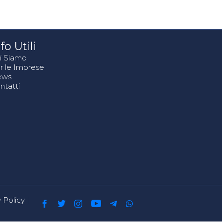
fo Utili
i Siamo
r le Imprese
ews
ntatti
 Policy
|