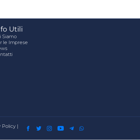
fo Utili
i Siamo
r le Imprese
ews
ntatti
 Policy
|