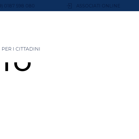
9) 0187 598 080
ASSOCIATI ONLINE
PER I CITTADINI
RTO