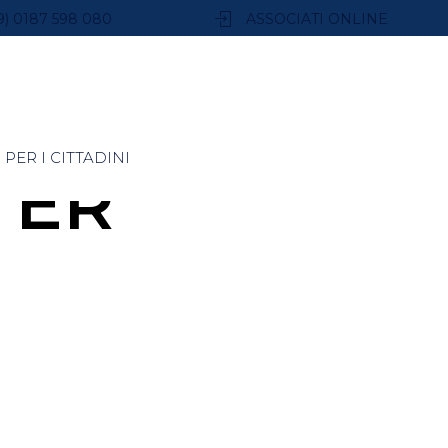
9) 0187 598 080
ASSOCIATI ONLINE
PER I CITTADINI
TER