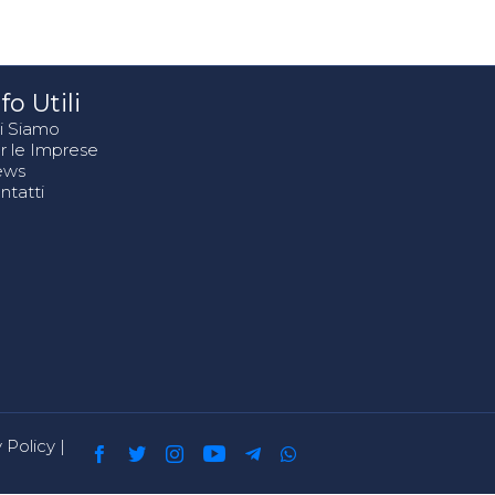
fo Utili
i Siamo
r le Imprese
ews
ntatti
 Policy
|