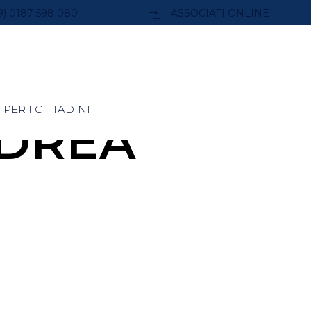
9) 0187 598 080
ASSOCIATI ONLINE
PER I CITTADINI
NDREA