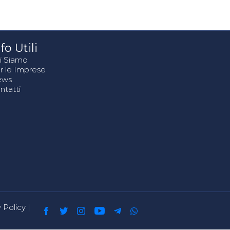
fo Utili
i Siamo
r le Imprese
ews
ntatti
 Policy
|