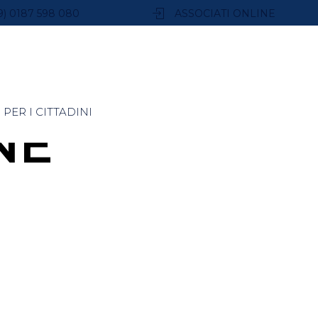
9) 0187 598 080
ASSOCIATI ONLINE
PER I CITTADINI
NE