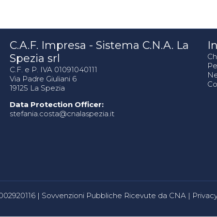
C.A.F. Impresa - Sistema C.N.A. La
In
Spezia srl
Ch
Pe
C.F. e P. IVA 01091040111
N
Via Padre Giuliani 6
Co
19125 La Spezia
Data Protection Officer:
stefania.costa@cnalaspezia.it
80002920116 |
Sovvenzioni Pubbliche Ricevute da CNA
|
Privacy