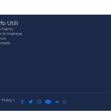
fo Utili
i Siamo
r le Imprese
ews
ntatti
 Policy
|