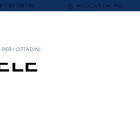
9) 0187 598 080
ASSOCIATI ONLINE
PER I CITTADINI
ELE