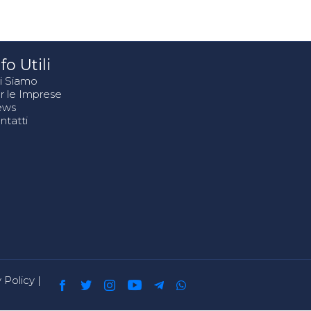
fo Utili
i Siamo
r le Imprese
ews
ntatti
 Policy
|