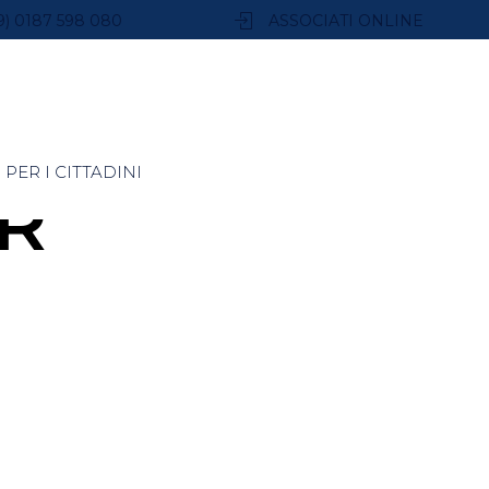
9) 0187 598 080
ASSOCIATI ONLINE
PER I CITTADINI
R