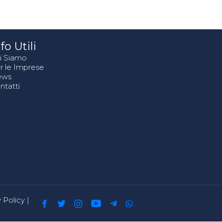
fo Utili
i Siamo
r le Imprese
ews
ntatti
 Policy
|