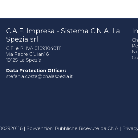
C.A.F. Impresa - Sistema C.N.A. La
In
Spezia srl
Ch
Pe
C.F. e P. IVA 01091040111
N
Via Padre Giuliani 6
Co
19125 La Spezia
Data Protection Officer:
stefania.costa@cnalaspezia.it
80002920116 |
Sovvenzioni Pubbliche Ricevute da CNA
|
Privacy