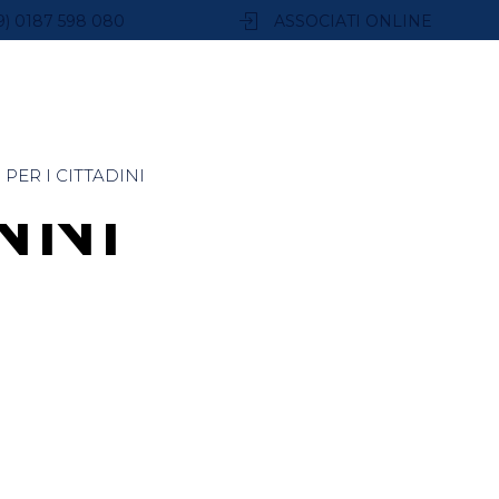
9) 0187 598 080
ASSOCIATI ONLINE
PER I CITTADINI
NNI