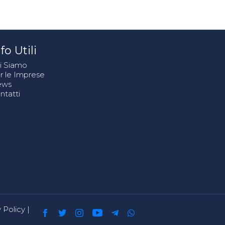
fo Utili
i Siamo
r le Imprese
ews
ntatti
 Policy
|