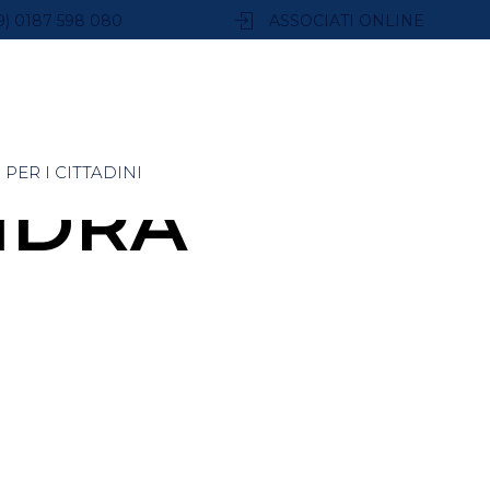
9) 0187 598 080
ASSOCIATI ONLINE
PER I CITTADINI
NDRA