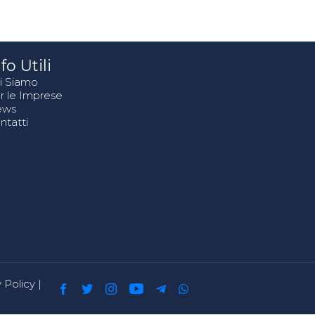
fo Utili
i Siamo
r le Imprese
ews
ntatti
 Policy
|