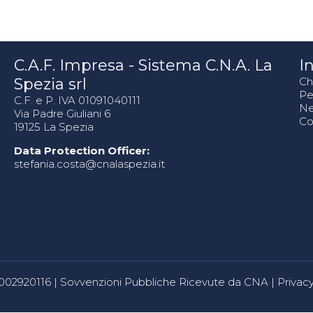
C.A.F. Impresa - Sistema C.N.A. La
In
Spezia srl
Ch
Pe
C.F. e P. IVA 01091040111
N
Via Padre Giuliani 6
Co
19125 La Spezia
Data Protection Officer:
stefania.costa@cnalaspezia.it
80002920116 |
Sovvenzioni Pubbliche Ricevute da CNA
|
Privacy