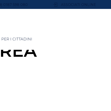
9) 0187 598 080
ASSOCIATI ONLINE
PER I CITTADINI
REA