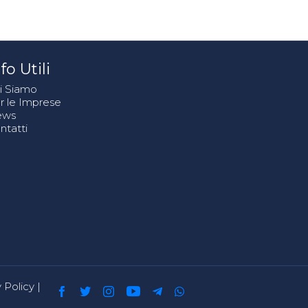
fo Utili
i Siamo
r le Imprese
ews
ntatti
 Policy
|