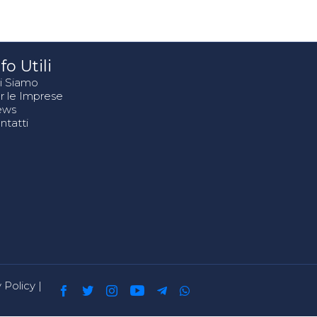
fo Utili
i Siamo
r le Imprese
ews
ntatti
 Policy
|