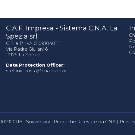
C.A.F. Impresa - Sistema C.N.A. La
In
Spezia srl
Ch
Pe
C.F. e P. IVA 01091040111
N
Via Padre Giuliani 6
Co
19125 La Spezia
Data Protection Officer:
stefania.costa@cnalaspezia.it
80002920116 |
Sovvenzioni Pubbliche Ricevute da CNA
|
Privacy