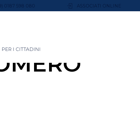
9) 0187 598 080
ASSOCIATI ONLINE
PER I CITTADINI
ROMERO