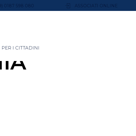
9) 0187 598 080
ASSOCIATI ONLINE
PER I CITTADINI
IA