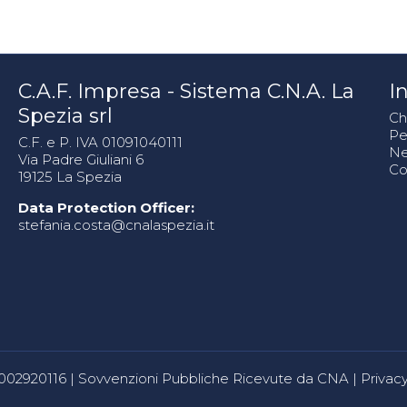
C.A.F. Impresa - Sistema C.N.A. La
In
Spezia srl
Ch
Pe
C.F. e P. IVA 01091040111
N
Via Padre Giuliani 6
Co
19125 La Spezia
Data Protection Officer:
stefania.costa@cnalaspezia.it
80002920116 |
Sovvenzioni Pubbliche Ricevute da CNA
|
Privacy