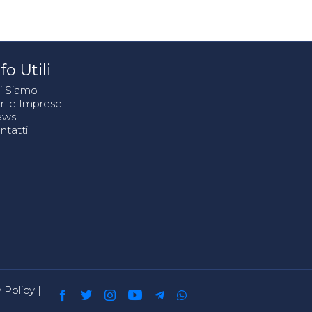
fo Utili
i Siamo
r le Imprese
ews
ntatti
 Policy
|