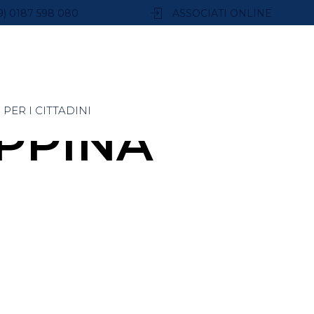
9) 0187 598 080
ASSOCIATI ONLINE
PER I CITTADINI
PPINA