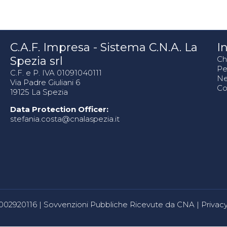
C.A.F. Impresa - Sistema C.N.A. La
In
Spezia srl
Ch
Pe
C.F. e P. IVA 01091040111
N
Via Padre Giuliani 6
Co
19125 La Spezia
Data Protection Officer:
stefania.costa@cnalaspezia.it
80002920116 |
Sovvenzioni Pubbliche Ricevute da CNA
|
Privacy