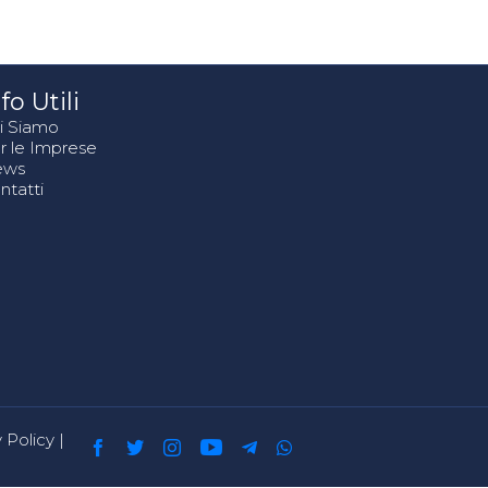
fo Utili
i Siamo
r le Imprese
ews
ntatti
 Policy
|