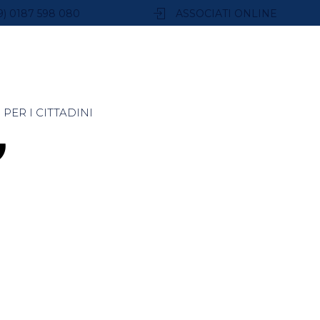
9) 0187 598 080
ASSOCIATI ONLINE
PER I CITTADINI
O