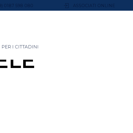
9) 0187 598 080
ASSOCIATI ONLINE
PER I CITTADINI
ELE