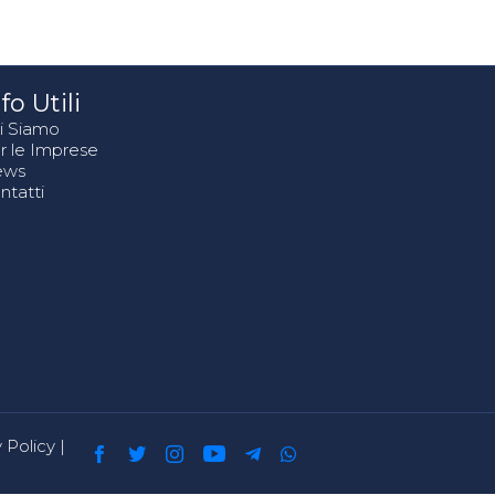
fo Utili
i Siamo
r le Imprese
ews
ntatti
 Policy
|