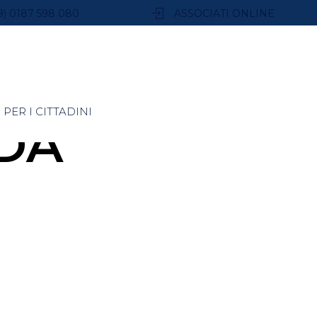
9) 0187 598 080
ASSOCIATI ONLINE
PER I CITTADINI
DA