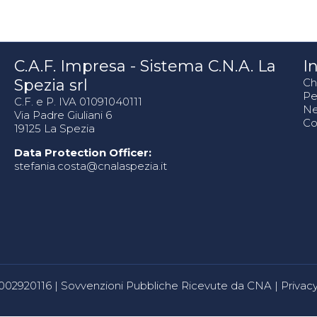
C.A.F. Impresa - Sistema C.N.A. La
In
Spezia srl
Ch
Pe
C.F. e P. IVA 01091040111
N
Via Padre Giuliani 6
Co
19125 La Spezia
Data Protection Officer:
stefania.costa@cnalaspezia.it
80002920116 |
Sovvenzioni Pubbliche Ricevute da CNA
|
Privacy