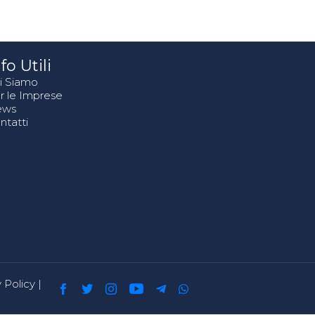
fo Utili
i Siamo
r le Imprese
ews
ntatti
 Policy
|