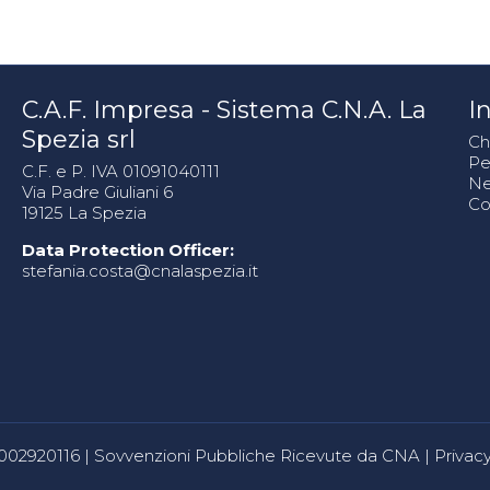
C.A.F. Impresa - Sistema C.N.A. La
In
Spezia srl
Ch
Pe
C.F. e P. IVA 01091040111
N
Via Padre Giuliani 6
Co
19125 La Spezia
Data Protection Officer:
stefania.costa@cnalaspezia.it
80002920116 |
Sovvenzioni Pubbliche Ricevute da CNA
|
Privacy