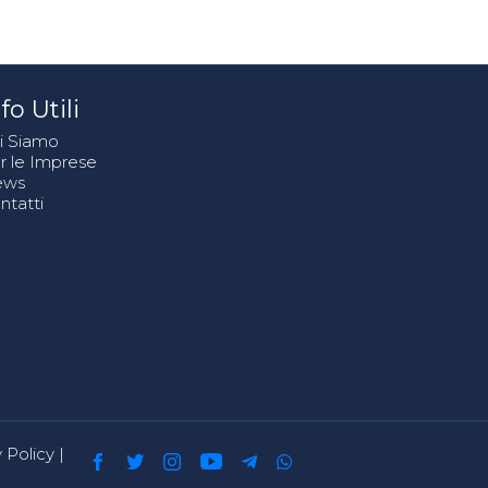
fo Utili
i Siamo
r le Imprese
ews
ntatti
 Policy
|