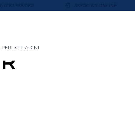
9) 0187 598 080
ASSOCIATI ONLINE
PER I CITTADINI
ER