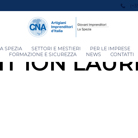
(+3
Skip
A SPEZIA
SETTORI E MESTIERI
PER LE IMPRESE
IT ION LAUR
to
FORMAZIONE E SICUREZZA
NEWS
CONTATTI
content