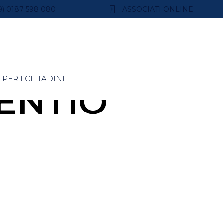
9) 0187 598 080
ASSOCIATI ONLINE
PER I CITTADINI
ENTIO