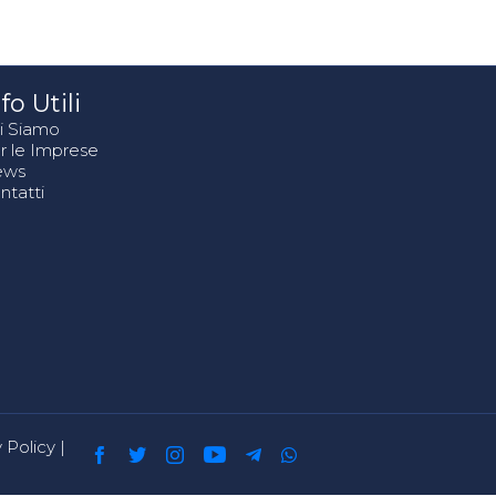
fo Utili
i Siamo
r le Imprese
ews
ntatti
 Policy
|