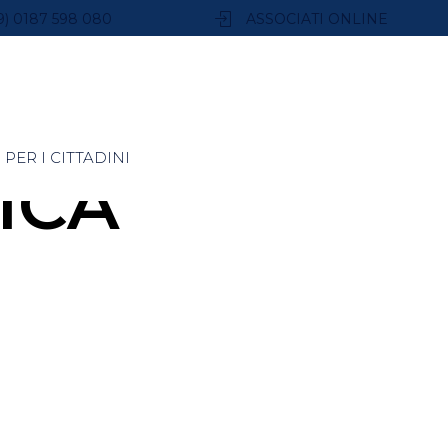
9) 0187 598 080
ASSOCIATI ONLINE
PER I CITTADINI
ICA