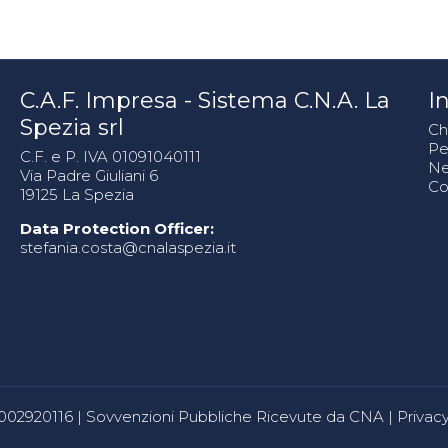
C.A.F. Impresa - Sistema C.N.A. La
In
Spezia srl
Ch
Pe
C.F. e P. IVA 01091040111
N
Via Padre Giuliani 6
Co
19125 La Spezia
Data Protection Officer:
stefania.costa@cnalaspezia.it
80002920116 |
Sovvenzioni Pubbliche Ricevute da CNA
|
Privacy