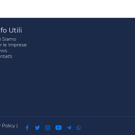
fo Utili
i Siamo
r le Imprese
ews
ntatti
 Policy
|