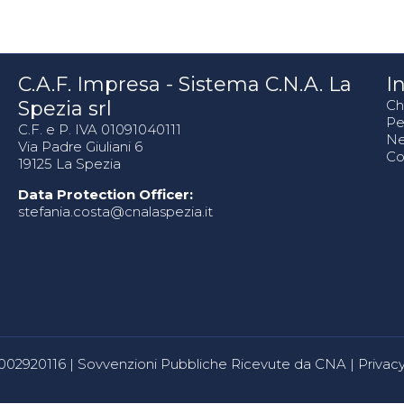
C.A.F. Impresa - Sistema C.N.A. La
In
Spezia srl
Ch
Pe
C.F. e P. IVA 01091040111
N
Via Padre Giuliani 6
Co
19125 La Spezia
Data Protection Officer:
stefania.costa@cnalaspezia.it
80002920116 |
Sovvenzioni Pubbliche Ricevute da CNA
|
Privacy