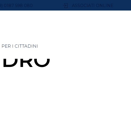
9) 0187 598 080
ASSOCIATI ONLINE
PER I CITTADINI
NDRO