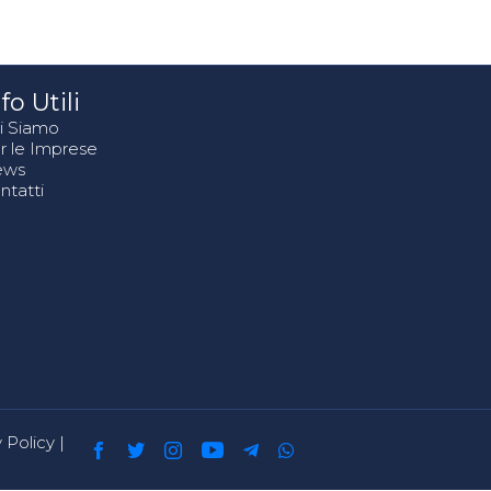
fo Utili
i Siamo
r le Imprese
ews
ntatti
 Policy
|