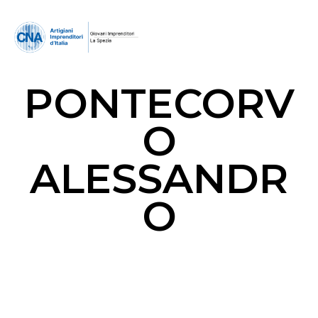
PONTECORV
O
ALESSANDR
O