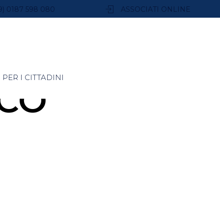
9) 0187 598 080
ASSOCIATI ONLINE
PER I CITTADINI
CO