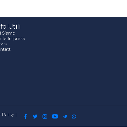
fo Utili
i Siamo
r le Imprese
ews
ntatti
 Policy
|