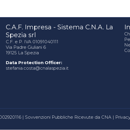
C.A.F. Impresa - Sistema C.N.A. La
In
Spezia srl
Ch
Pe
C.F. e P. IVA 01091040111
N
Via Padre Giuliani 6
Co
19125 La Spezia
Data Protection Officer:
stefania.costa@cnalaspezia.it
80002920116 |
Sovvenzioni Pubbliche Ricevute da CNA
|
Privacy